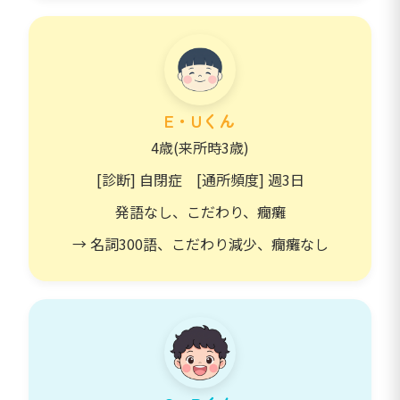
E・Uくん
4歳(来所時3歳)
[診断] 自閉症 [通所頻度] 週3日
発語なし、こだわり、癇癱
→ 名詞300語、こだわり減少、癇癱なし