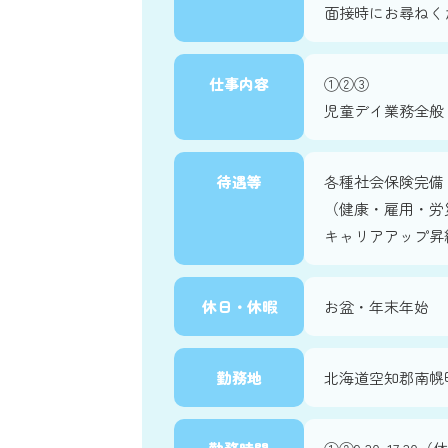
面接時にお尋ねく
仕事内容
①②③
児童デイ業務全般
待遇等
各種社会保険完備
（健康・雇用・労
キャリアアップ昇
休日・休暇
お盆・年末年始
勤務地
北海道空知郡南幌町