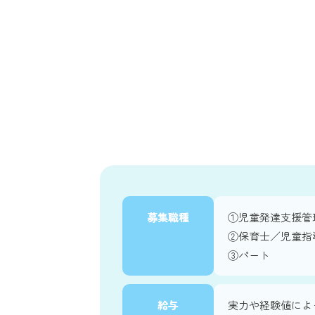
募集職種
①児童発達支援管
②保育士／児童指
③パート
給与
実力や経験値によ