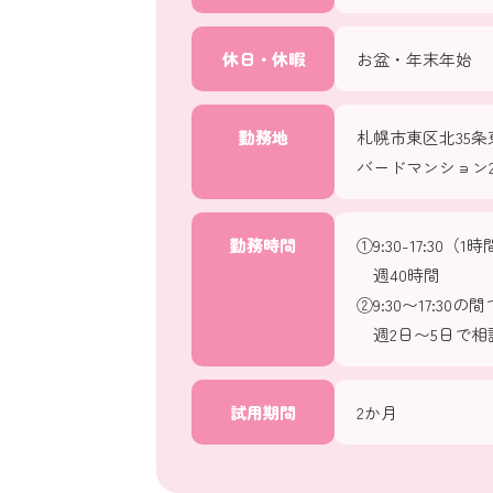
休日・休暇
お盆・年末年始
勤務地
札幌市東区北35条東
バードマンション2
勤務時間
①9:30-17:30（
週40時間
②9:30〜17:3
週2日〜5日で相
試用期間
2か月