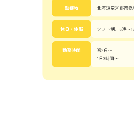
勤務地
北海道空知郡南幌町
休日・休暇
シフト制、6時〜1
勤務時間
週2日〜
1日3時間〜